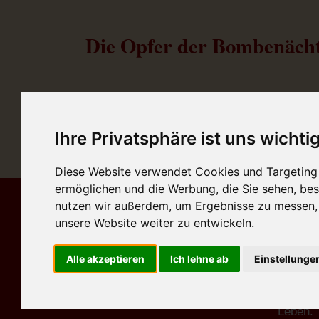
Die Opfer der Bombenäch
Ihre Privatsphäre ist uns wichti
Diese Website verwendet Cookies und Targeting T
ermöglichen und die Werbung, die Sie sehen, bes
nutzen wir außerdem, um Ergebnisse zu messen
In kein
Massengrab in Ohlsdorf
innerha
unsere Website weiter zu entwickeln.
Im Arm das tote Kind
„Feuers
Ein Soldat auf der Suche nach
starben
Verwandten
Alle akzeptieren
Ich lehne ab
Einstellunge
Luftang
Atombom
1945 ve
zurück
weiter
Leben.