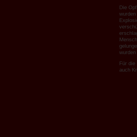
Die Opf
wurden 
Explosi
verschü
erschla
Mensche
gelunge
wurden 
Für die
auch K